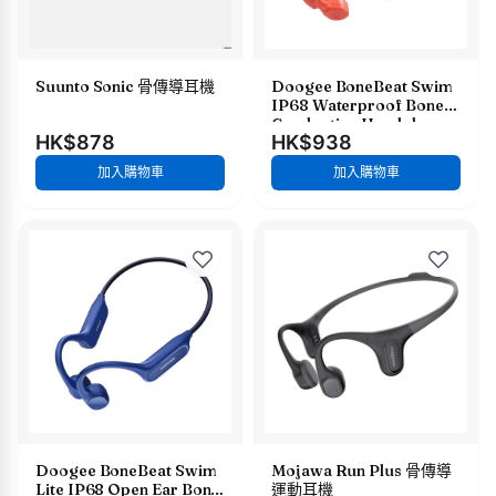
Suunto Sonic 骨傳導耳機
Doogee BoneBeat Swim
IP68 Waterproof Bone
Conduction Headphones
HK$878
HK$938
防水骨傳導耳機
加入購物車
加入購物車
Doogee BoneBeat Swim
Mojawa Run Plus 骨傳導
Lite IP68 Open Ear Bone
運動耳機