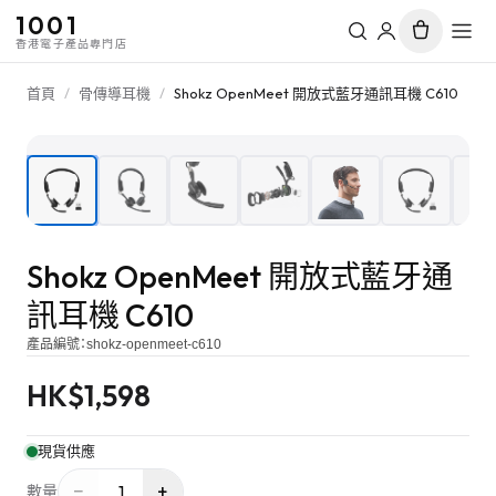
1001
香港電子產品專門店
首頁
/
骨傳導耳機
/
Shokz OpenMeet 開放式藍牙通訊耳機 C610
1
/
10
Shokz OpenMeet 開放式藍牙通
訊耳機 C610
產品編號：
shokz-openmeet-c610
HK$
1,598
現貨供應
−
+
1
數量