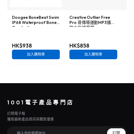
Doogee BoneBeat Swim
Creative Outlier Free
Sho
IP68 Waterproof Bone
Pro 骨傳導運動MP3播放
放式
Conduction
防水無線耳機
C) 
Headphones 防水骨傳導
耳機
HK$938
HK$858
HK
加入購物車
加入購物車
1001電子產品專門店
訂閱電子報
獲取最新產品資訊與獨家優惠
訂閱