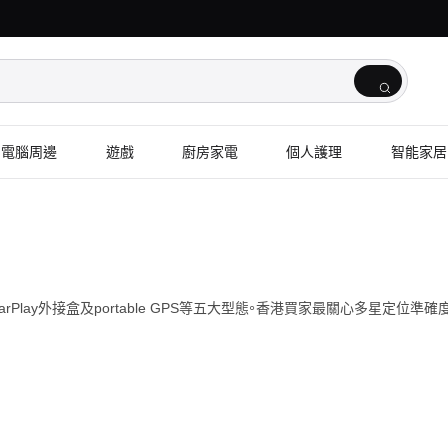
電腦周邊
遊戲
廚房家電
個人護理
智能家居
s CarPlay外接盒及portable GPS等五大型態。香港買家最關心多星定