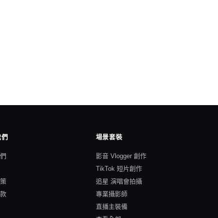
我們
場景套裝
我們
影音 Vlogger 創作
格
TikTok 短片創作
政策
追星 演唱會拍攝
條款
專業攝影師
直播主裝備