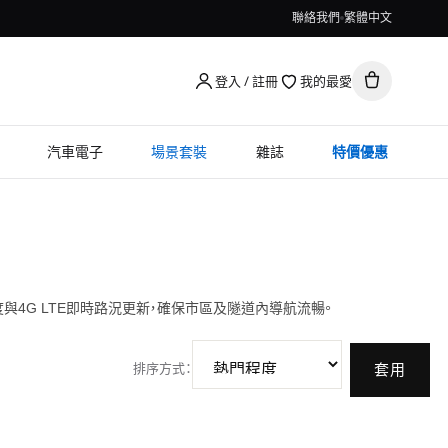
聯絡我們
繁體中文
登入 / 註冊
我的最愛
汽車電子
場景套裝
雜誌
特價優惠
位準確度與4G LTE即時路況更新，確保市區及隧道內導航流暢。
排序方式
：
套用