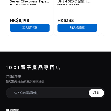
Series CFexpress Type-
UHS-I SDXC 記憶卡
Ser
B 4.0 記憶卡 2TB
128GB [R:120]
記憶
[R:3500 W:3000]
(SDSDUN4-128G)
W:1
(CFX4-B2048M2)
HK$8,198
HK$338
HK
加入購物車
加入購物車
1001電子產品專門店
訂閱電子報
獲取最新產品資訊與獨家優惠
訂閱
購物指南