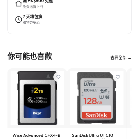
滿 HK$500 免運
免費送貨上門
7 天壞包換
購物更安心
你可能也喜歡
查看全部 →
Wise Advanced CFX4-B
SanDisk Ultra U1 C10
Son