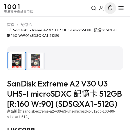
1001
香港電子產品專門店
首頁
/
記憶卡
/
SanDisk Extreme A2 V30 U3 UHS-I microSDXC 記憶卡 512GB
[R:160 W:90] (SDSQXA1-512G)
1
/
2
SanDisk Extreme A2 V30 U3
UHS-I microSDXC 記憶卡 512GB
[R:160 W:90] (SDSQXA1-512G)
產品編號：
sandisk-extreme-a2-v30-u3-uhs-microsdxc-512gb-160-90-
sdsqxa1-512g