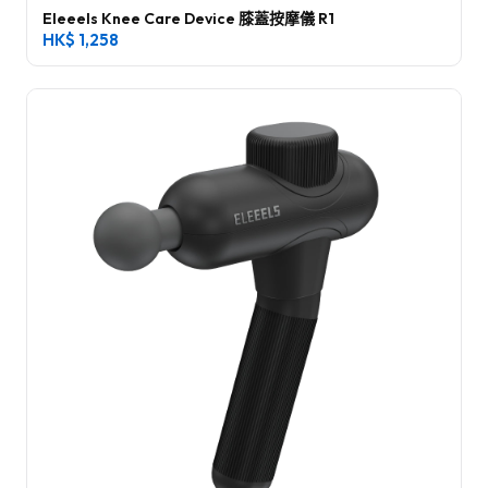
Eleeels Knee Care Device 膝蓋按摩儀 R1
HK$
1,258