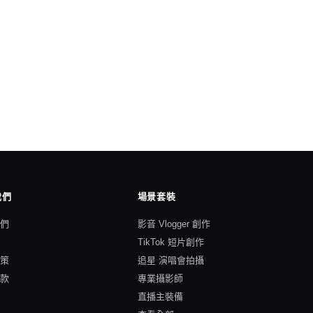
我們
場景套裝
我們
影音 Vlogger 創作
格
TikTok 短片創作
政策
追星 演唱會拍攝
條款
專業攝影師
直播主裝備