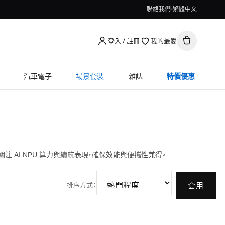
聯絡我們
繁體中文
登入 / 註冊
我的最愛
汽車電子
場景套裝
雜誌
特價優惠
購時最關注 AI NPU 算力與續航表現，確保效能與便攜性兼得。
排序方式
：
套用