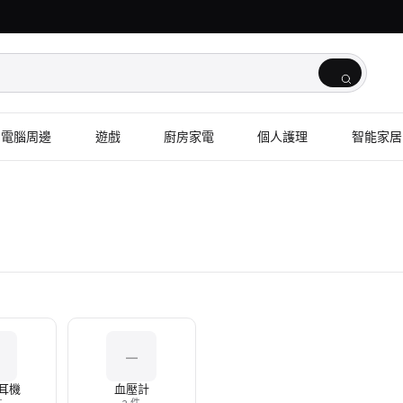
電腦周邊
遊戲
廚房家電
個人護理
智能家居
—
耳機
血壓計