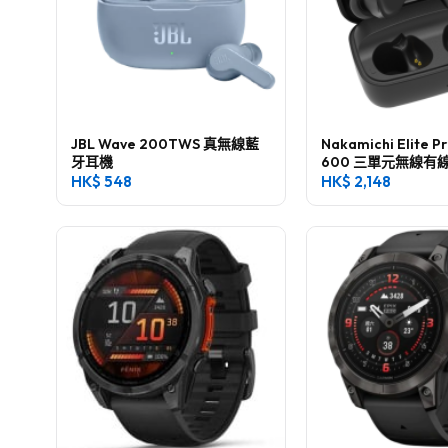
JBL Wave 200TWS 真無線藍
Nakamichi Elite P
牙耳機
600 三單元無線有
HK$
548
HK$
2,148