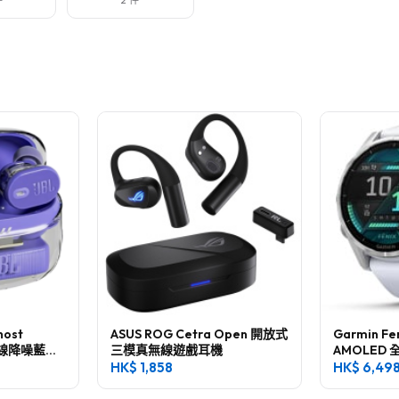
件
2 件
host
ASUS ROG Cetra Open 開放式
Garmin Fen
真無線降噪藍牙
三模真無線遊戲耳機
AMOLED
腕錶
HK$
1,858
HK$
6,49