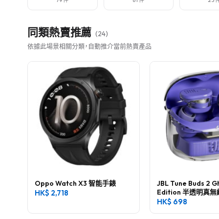
79 件
61 件
23 
同類熱賣推薦
(
24
)
依據此場景相關分類，自動推介當前熱賣產品
Oppo Watch X3 智能手錶
JBL Tune Buds 2 G
Edition 半透明
HK$
2,718
耳機
HK$
698