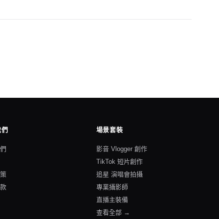
我們
場景套裝
我們
影音 Vlogger 創作
格
TikTok 短片創作
政策
追星 演唱會拍攝
條款
專業攝影師
直播主裝備
查看全部 →