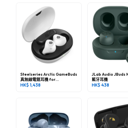
Steelseries Arctis GameBuds
JLab Audio JBuds
真無線電競耳機 for
藍牙耳機
Playstation
HK$
1,438
HK$
438