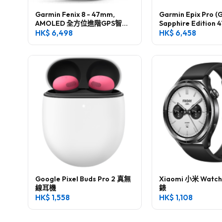
Garmin Fenix 8 - 47mm,
Garmin Epix Pro (
AMOLED 全方位進階GPS智慧
Sapphire Editio
腕錶
手錶 (中文版)
HK$
6,498
HK$
6,458
Google Pixel Buds Pro 2 真無
Xiaomi 小米 Watc
線耳機
錶
HK$
1,558
HK$
1,108