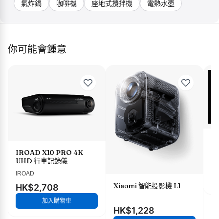
氣炸鍋
咖啡機
座地式攪拌機
電熱水壺
你可能會鍾意
X
IROAD X10 PRO 4K
UHD 行車記錄儀
H
IROAD
Xiaomi 智能投影機 L1
HK$2,708
加入購物車
HK$1,228