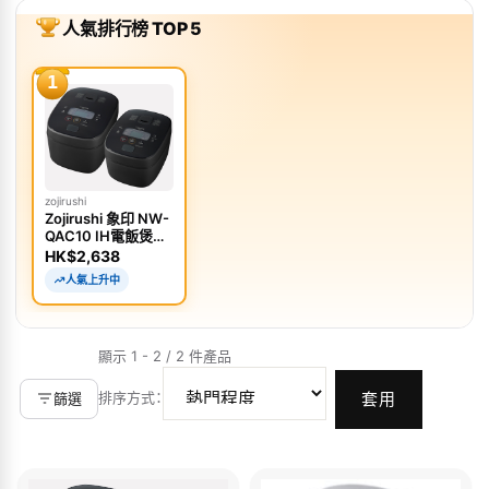
人氣排行榜 TOP 5
1
zojirushi
Zojirushi 象印 NW-
QAC10 IH電飯煲
1.0L
HK$2,638
人氣上升中
顯示 1 - 2 / 2 件產品
排序方式
：
篩選
套用