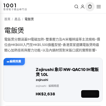
1001
香港電子產品專門店
首頁
/
產品
/
電飯煲
電飯煲
電飯煲分類涵蓋IH電磁加熱、雙重壓力及AI米種辨識等主流規格，價
位由HK$600入門至HK$5,500旗艦型號。香港買家選購電飯煲時最
關心加熱技術與壓力功能，以及內鍋材質對米飯口感的實際影響。
編輯推薦
Zojirushi 象印 NW-QAC10 IH電飯
煲 1.0L
zojirushi
zojirushi
· 編輯精選
HK$2,638
立即購買