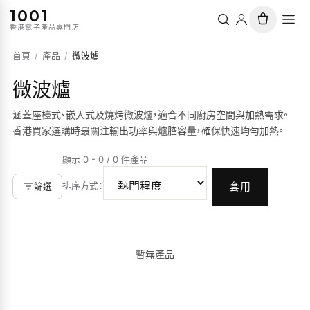
1001
香港電子產品專門店
首頁
/
產品
/
微波爐
微波爐
涵蓋座檯式、嵌入式及燒烤微波爐，適合不同廚房空間與加熱需求。
香港買家選購時最關注輸出功率與爐腔容量，確保快速均勻加熱。
顯示 0 - 0 / 0 件產品
排序方式
：
篩選
套用
暫無產品