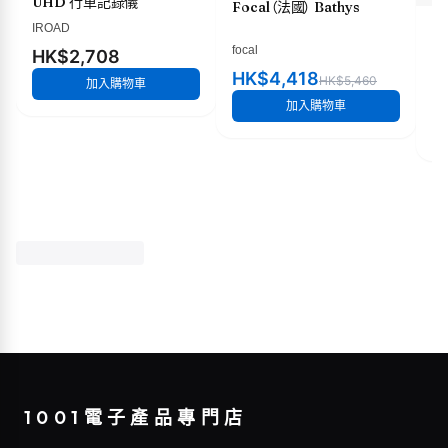
UHD 行車記錄儀
Focal（法國） Bathys
IROAD
mo
電
focal
HK$2,708
mo
HK$4,418
HK$5,460
加入購物車
H
加入購物車
1001電子產品專門店