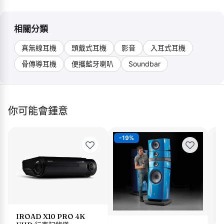
相關分類
真無線耳機
頭戴式耳機
影音
入耳式耳機
骨傳導耳機
便攜藍牙喇叭
Soundbar
你可能會鍾意
-
19
%
IROAD X10 PRO 4K