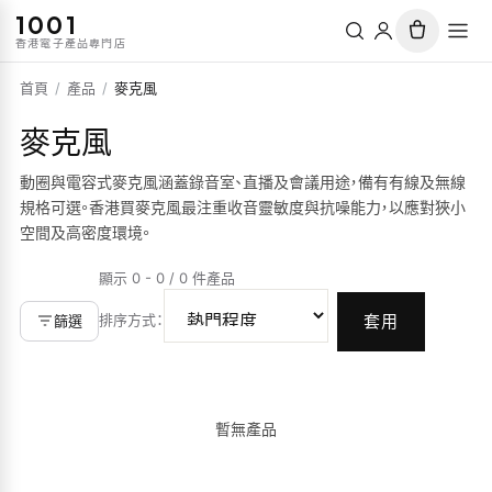
1001
香港電子產品專門店
首頁
/
產品
/
麥克風
麥克風
動圈與電容式麥克風涵蓋錄音室、直播及會議用途，備有有線及無線
規格可選。香港買麥克風最注重收音靈敏度與抗噪能力，以應對狹小
空間及高密度環境。
顯示 0 - 0 / 0 件產品
排序方式
：
篩選
套用
暫無產品