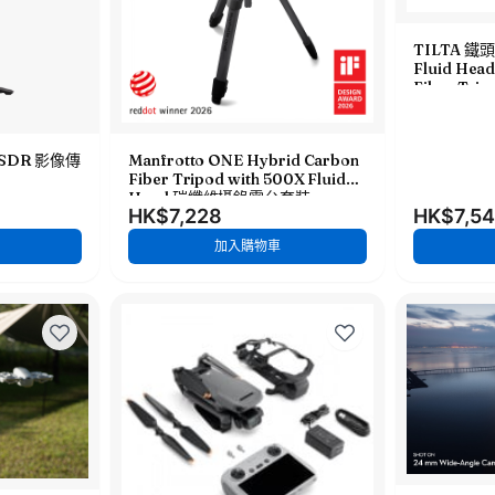
TILTA 鐵頭
Fluid Head
Fiber Tri
維三腳架連 
CT08-75
I SDR 影像傳
Manfrotto ONE Hybrid Carbon
Fiber Tripod with 500X Fluid
Head 碳纖維攝錄雲台套裝
HK$7,228
HK$7,5
MKONEC-500X
加入購物車