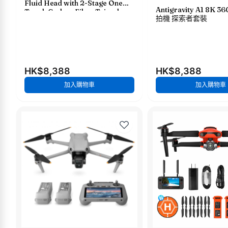
Fluid Head with 2-Stage One
Antigravity A1 8K
Touch Carbon Fiber Tripod
拍機 探索者套裝
Legs (8kg) 2節一鍵式快開碳纖維
攝錄三腳架連 75mm 油壓雲台 TT-
CT08A-75-SG
HK$8,388
HK$8,388
加入購物車
加入購物車