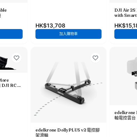
able
DJI Air 2
機
with Smar
HK$13,708
HK$15,1
加入購物車
 More
DJI RC 遙
edelkrone
軸電控雲台 
edelkrone DollyPLUS v2 電控腳
架滑輪