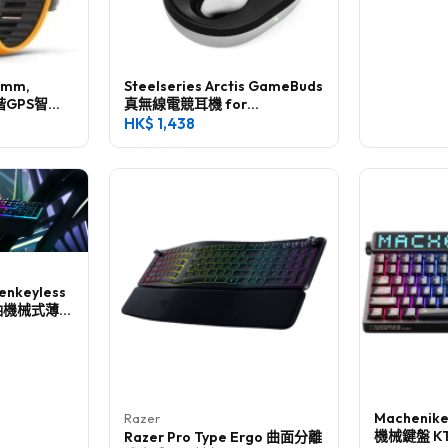
51mm,
Steelseries Arctis GameBuds
階GPS智慧
真無線電競耳機 for
Playstation
HK$
1,438
enkeyless
軸機械式薄膜
Machenik
Razer
機械鍵盤 K
Razer Pro Type Ergo 曲面分離