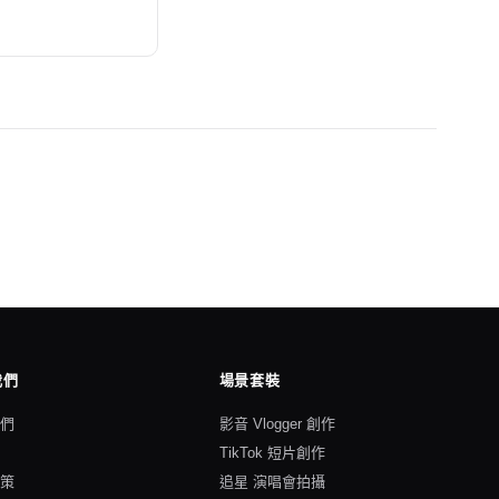
我們
場景套裝
我們
影音 Vlogger 創作
格
TikTok 短片創作
政策
追星 演唱會拍攝