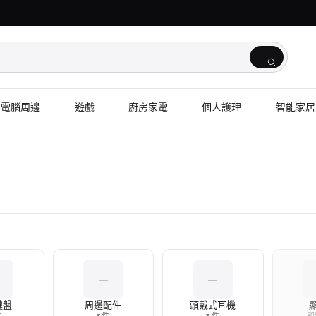
電腦周邊
遊戲
廚房家電
個人護理
智能家居
—
—
鍵盤
周邊配件
頭戴式耳機