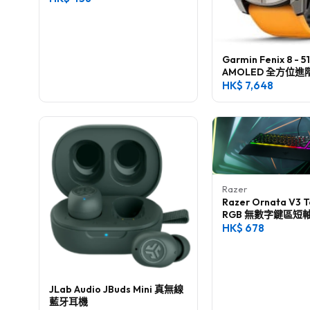
Garmin Fenix 8 - 
AMOLED 全方位進
腕錶
HK$
7,648
Razer
Razer Ornata V3 T
RGB 無數字鍵區短
鍵盤
HK$
678
JLab Audio JBuds Mini 真無線
藍牙耳機