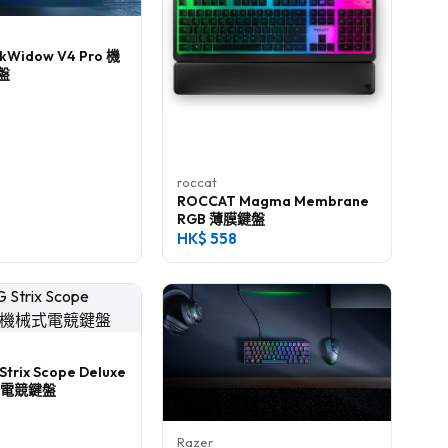
ckWidow V4 Pro 機
盤
roccat
ROCCAT Magma Membrane
RGB 薄膜鍵盤
HK$
558
Strix Scope Deluxe
式電競鍵盤
Razer