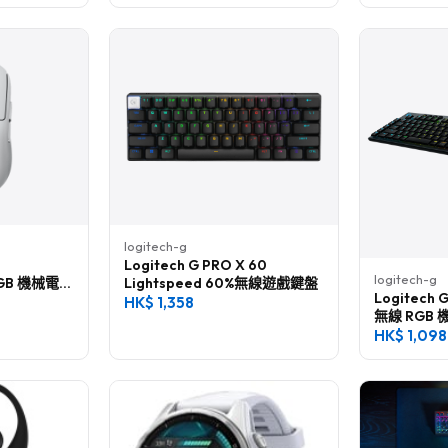
logitech-g
Logitech G PRO X 60
logitech-g
 RGB 機械電競
Lightspeed 60%無線遊戲鍵盤
Logitech 
HK$
1,358
無線 RGB
HK$
1,098