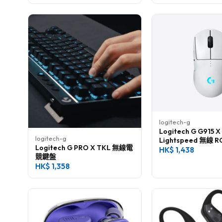
logitech-g
Logitech G G915 X
logitech-g
Lightspeed 無線
Logitech G PRO X TKL 無線電
鍵盤
HK$
1,438
競鍵盤
HK$
1,358