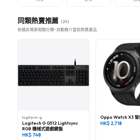
79 件
61 件
55 
同類熱賣推薦
(
24
)
依據此場景相關分類，自動推介當前熱賣產品
Oppo Watch X3
logitech-g
Logitech G G512 Lightsync
HK$
2,718
RGB 機械式遊戲鍵盤
HK$
748