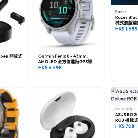
Razer
Razer Bla
械式遊戲鍵
HK$
1,658
 Open 開放式
Garmin Fenix 8 - 43mm,
AMOLED 全方位進階GPS智慧
腕錶
HK$
6,498
asus-rog
ASUS ROG 
RGB 機械
HK$
708