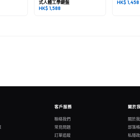
式人體工學鍵盤
HK$
1,458
HK$
1,588
客戶服務
關於
聯絡我們
關於
策
常見問題
部落
訂單追蹤
私隱