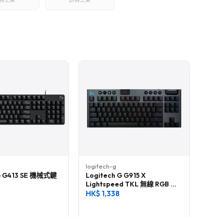
將上架
即將上架
logitech-g
 G G413 SE 機械式鍵
Logitech G G915 X
Lightspeed TKL 無線 RGB 機
械電競鍵盤
HK$
1,338