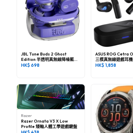
JBL Tune Buds 2 Ghost
ASUS ROG Cetra
Edition 半透明真無線降噪藍牙
三模真無線遊戲耳機
耳機
HK$
698
HK$
1,858
Razer
Razer Ornata V3 X Low
Profile 矮軸人體工學遊戲鍵盤
HK$
438