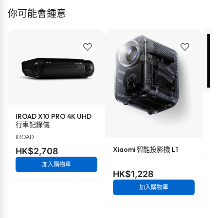
你可能會鍾意
X
IROAD X10 PRO 4K UHD
行車記錄儀
H
IROAD
Xiaomi 智能投影機 L1
HK$2,708
加入購物車
HK$1,228
加入購物車