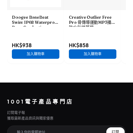
Doogee BoneBeat
Creative Outlier Free
Sh
Swim IP68 Waterproof
Pro 骨傳導運動MP3播放
放式
Bone Conduction
防水無線耳機
C) 
Headphones 防水骨傳導
耳機
HK$938
HK$858
HK
加入購物車
加入購物車
1001電子產品專門店
訂閱電子報
獲取最新產品資訊與獨家優惠
訂閱