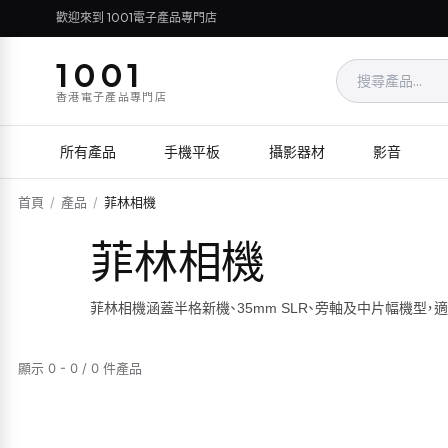
歡迎來到 1001電子產品專門店
1001
香港電子產品專門店
所有產品
手機平板
攝影器材
影音
首頁
/
產品
/
菲林相機
菲林相機
菲林相機涵蓋半格新機、35mm SLR、旁軸及中片幅機
顯示 0 - 0 / 0 件產品