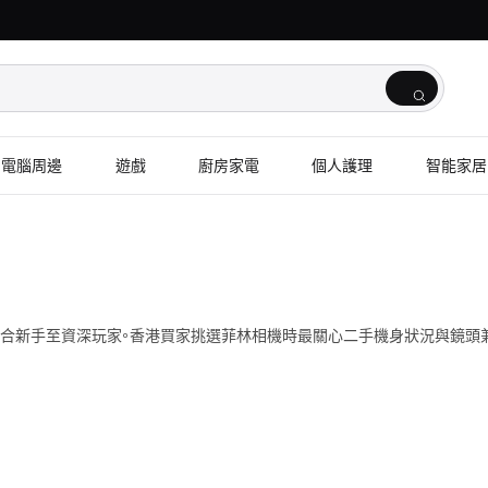
電腦周邊
遊戲
廚房家電
個人護理
智能家居
型，適合新手至資深玩家。香港買家挑選菲林相機時最關心二手機身狀況與鏡頭