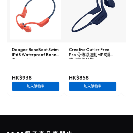
Doogee BoneBeat Swim
Creative Outlier Free
Sho
IP68 Waterproof Bone
Pro 骨傳導運動MP3播放
放式
Conduction
防水無線耳機
C) 
Headphones 防水骨傳導
耳機
HK$938
HK$858
HK
加入購物車
加入購物車