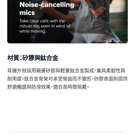
材質：矽膠與鈦合金
耳機外殼採用親膚矽膠與輕量鈦合金製成，兼具柔韌性與
耐用度。鈦合金骨架可承受彎曲而不變形，矽膠表面則提供
舒適觸感與防滑效果，適合長時間佩戴。