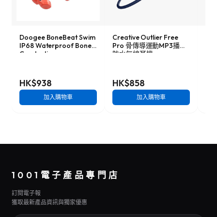
Doogee BoneBeat Swim
Creative Outlier Free
Sho
IP68 Waterproof Bone
Pro 骨傳導運動MP3播放
放式
Conduction
防水無線耳機
C) 
Headphones 防水骨傳導
耳機
HK$938
HK$858
HK
加入購物車
加入購物車
1001電子產品專門店
訂閱電子報
獲取最新產品資訊與獨家優惠