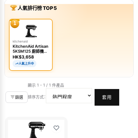
人氣排行榜 TOP 5
1
kitchenaid
KitchenAid Artisan
5KSM125 廚師機
4.7L
HK$3,658
人氣上升中
顯示 1 - 1 / 1 件產品
排序方式
：
篩選
套用