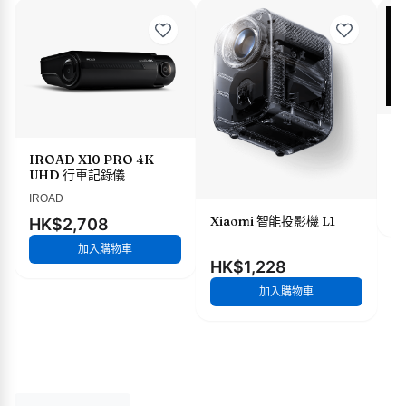
X
IROAD X10 PRO 4K
UHD 行車記錄儀
H
IROAD
Xiaomi 智能投影機 L1
HK$2,708
加入購物車
HK$1,228
加入購物車