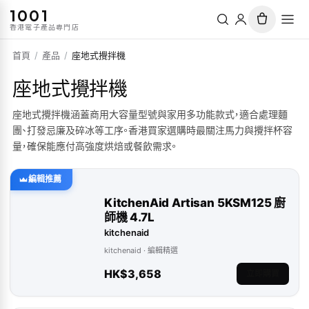
1001
香港電子產品專門店
首頁
/
產品
/
座地式攪拌機
座地式攪拌機
座地式攪拌機涵蓋商用大容量型號與家用多功能款式，適合處理麵
團、打發忌廉及碎冰等工序。香港買家選購時最關注馬力與攪拌杯容
量，確保能應付高強度烘焙或餐飲需求。
編輯推薦
KitchenAid Artisan 5KSM125 廚
師機 4.7L
kitchenaid
kitchenaid
· 編輯精選
HK$3,658
立即購買