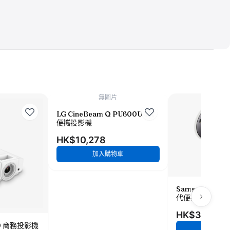
無圖片
LG CineBeam Q PU600U 4K
便攜投影機
HK$10,278
加入購物車
Samsung The Fr
代便攜投影機
HK$3,858
 850 商務投影機
加入