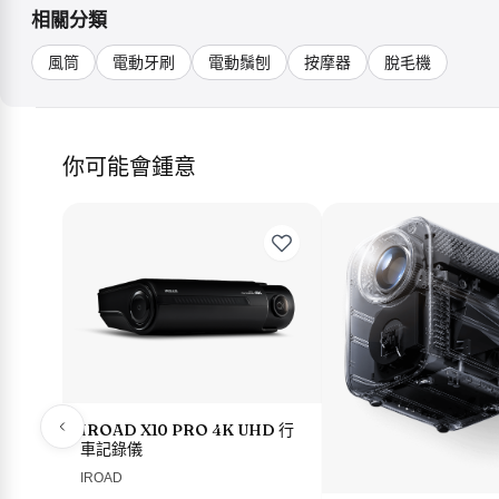
相關分類
風筒
電動牙刷
電動鬚刨
按摩器
脫毛機
你可能會鍾意
IROAD X10 PRO 4K UHD 行
車記錄儀
IROAD