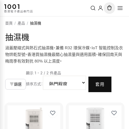
1001
香港電子產品專門店
首頁
/
產品
/
抽濕機
抽濕機
涵蓋壓縮式與熱石式抽濕機，兼備 R32 環保冷媒、IoT 智能控制及衣
物烘乾型號。香港買抽濕機最關心抽濕量與適用面積，確保回南天與
梅雨季有效對抗 80% 以上濕度。
顯示 1 - 2 / 2 件產品
排序方式
：
篩選
套用