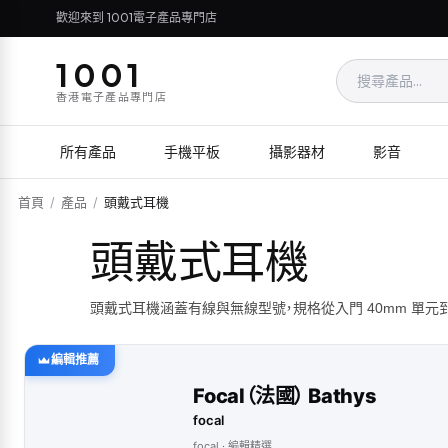
歡迎來到 1001電子產品專門店
1001
香港電子產品專門店
所有產品
手機平板
攝影器材
影音
首頁
/
產品
/
頭戴式耳機
頭戴式耳機
頭戴式耳機涵蓋有線與無線型號，規格從入門 40mm 單元
編輯推薦
Focal（法國） Bathys
focal
focal
· 編輯精選