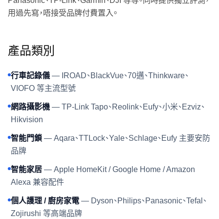
Panasonic、TP-Link、Garmin、DJI 等等。同時提供獨立評測，
用過先寫，唔接受品牌付費置入。
產品類別
行車記錄儀
—
IROAD、BlackVue、70邁、Thinkware、
VIOFO 等主流型號
網路攝影機
—
TP-Link Tapo、Reolink、Eufy、小米、Ezviz、
Hikvision
智能門鎖
—
Aqara、TTLock、Yale、Schlage、Eufy 主要安防
品牌
智能家居
—
Apple HomeKit / Google Home / Amazon
Alexa 兼容配件
個人護理 / 廚房家電
—
Dyson、Philips、Panasonic、Tefal、
Zojirushi 等高端品牌