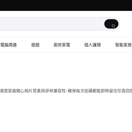
電腦周邊
遊戲
廚房家電
個人護理
智能家居
港買家最關心相片質素與菲林兼容性，確保每次拍攝都能即時留住珍貴回憶