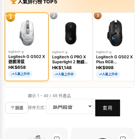
人氣排行榜 TOP 5
2
3
1
logitech-g
logitech-g
logitech-g
Logitech G G502 X
Logitech G PRO X
Logitech G G502 X
遊戲滑鼠
Superlight 2 無線電
Plus RGB
競滑鼠
Lightspeed 無線遊
HK$658
HK$1,148
HK$998
戲滑鼠
人氣上升中
人氣上升中
人氣上升中
顯示 1 - 49 / 49 件產品
排序方式
：
篩選
套用