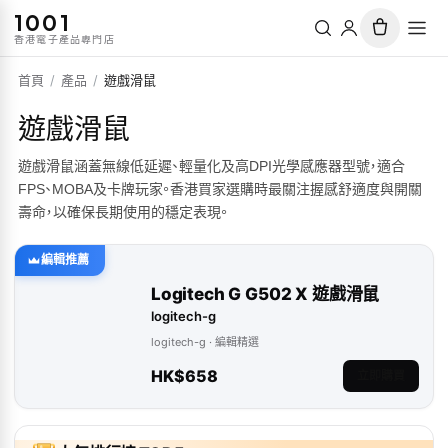
1001
香港電子產品專門店
首頁
/
產品
/
遊戲滑鼠
遊戲滑鼠
遊戲滑鼠涵蓋無線低延遲、輕量化及高DPI光學感應器型號，適合
FPS、MOBA及卡牌玩家。香港買家選購時最關注握感舒適度與開關
壽命，以確保長期使用的穩定表現。
編輯推薦
Logitech G G502 X 遊戲滑鼠
logitech-g
logitech-g
· 編輯精選
HK$658
立即購買