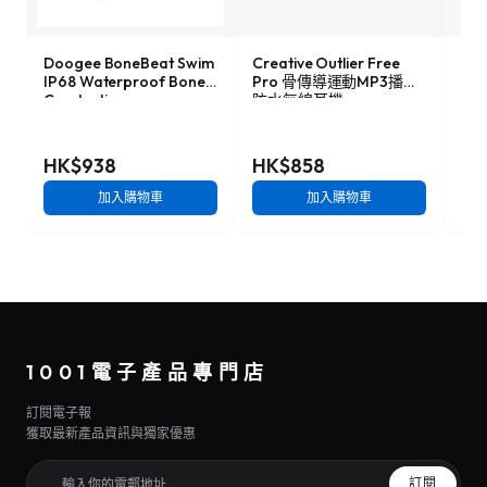
Doogee BoneBeat Swim
Creative Outlier Free
Sho
IP68 Waterproof Bone
Pro 骨傳導運動MP3播放
放式
Conduction
防水無線耳機
C) 
Headphones 防水骨傳導
耳機
HK$938
HK$858
HK
加入購物車
加入購物車
1001電子產品專門店
訂閱電子報
獲取最新產品資訊與獨家優惠
訂閱