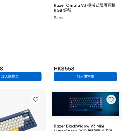
Razer Ornata V3 機械式薄膜短軸
RGB 鍵盤
Razer
58
HK$558
加入購物車
加入購物車
Razer BlackWidow V3 Mini
HyperSpeed RGB 無線機械式遊戲