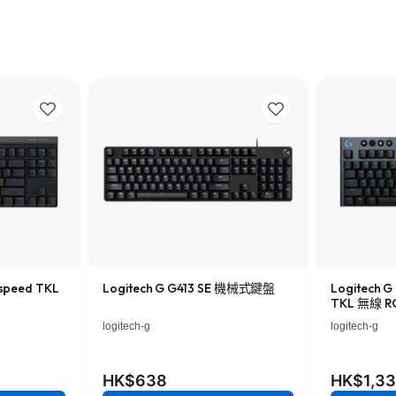
tspeed TKL
Logitech G G413 SE 機械式鍵盤
Logitech G
TKL 無線 
logitech-g
logitech-g
HK$638
HK$1,3