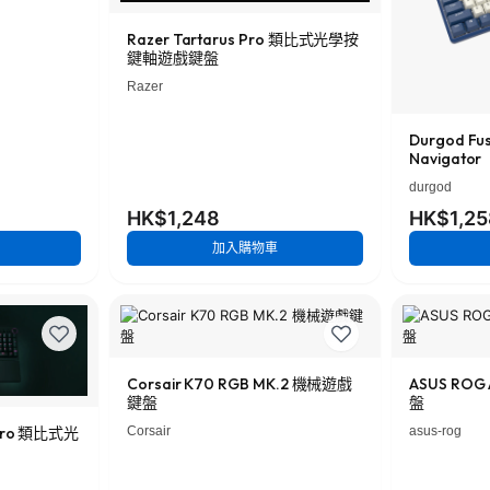
Razer Tartarus Pro 類比式光學按
鍵軸遊戲鍵盤
Razer
Durgod F
Navigator
durgod
HK$1,248
HK$1,25
加入購物車
Corsair K70 RGB MK.2 機械遊戲
ASUS RO
鍵盤
盤
Corsair
asus-rog
 Pro 類比式光