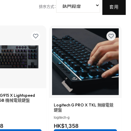
排序方式
：
套用
 G915 X Lightspeed
RGB 機械電競鍵盤
Logitech G PRO X TKL 無線電競
鍵盤
logitech-g
38
HK$1,358