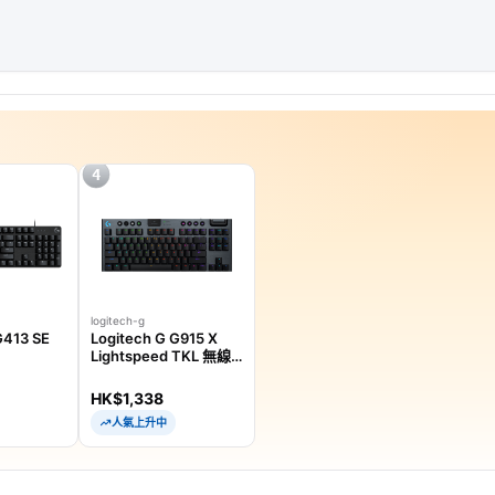
4
logitech-g
G413 SE
Logitech G G915 X
Lightspeed TKL 無線
RGB 機械電競鍵盤
HK$1,338
人氣上升中