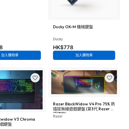
Ducky OK-M 機械鍵盤
Ducky
8
HK$778
加入購物車
加入購物車
Razer BlackWidow V4 Pro 75% 熱
插拔無線遊戲鍵盤 (第3代 Razer 觸
感橘軸)
Razer
ckwidow V3 Chroma
遊戲鍵盤