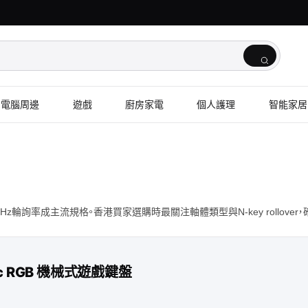
電腦周邊
遊戲
廚房家電
個人護理
智能家居
z輪詢率成主流規格。香港買家選購時最關注軸體類型與N-key rollove
sync RGB 機械式遊戲鍵盤