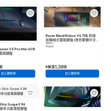
Razer BlackWidow V4 75% 熱插
拔機械式電競鍵盤 (黑色繁體中文
鍵盤)
Razer
sman V3 Pro Mini 60%
電競鍵盤
58
HK$1,398
加入購物車
加入購物車
trix Scope II 96
s 無線多功能電競鍵盤