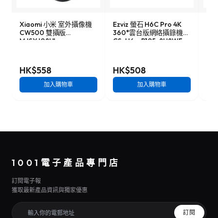
Xiaomi 小米 室外攝像機
Ezviz 螢石 H6C Pro 4K
TP-
CW500 雙攝版
360°雲台版網絡攝錄機
12
MJSXJ08HL
CS-H6c-R105-8H8WF
機
HK$558
HK$508
HK
加入購物車
加入購物車
1001電子產品專門店
訂閱電子報
獲取最新產品資訊與獨家優惠
訂閱