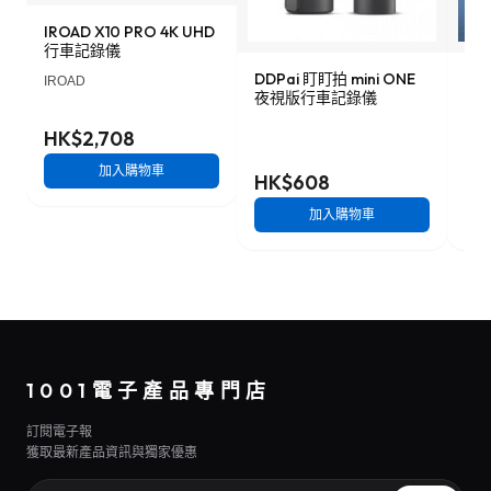
IROAD X10 PRO 4K UHD
行車記錄儀
DDPai 盯盯拍 mini ONE
Lo
IROAD
夜視版行車記錄儀
車記
HK$2,708
加入購物車
HK$608
HK
加入購物車
1001電子產品專門店
訂閱電子報
獲取最新產品資訊與獨家優惠