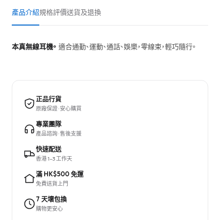
產品介紹
規格
評價
送貨及退換
本真無線耳機。
適合通勤、運動、通話、娛樂，零線束，輕巧隨行。
正品行貨
原廠保證 · 安心購買
專業團隊
產品諮詢 · 售後支援
快速配送
香港 1–3 工作天
滿 HK$500 免運
免費送貨上門
7 天壞包換
購物更安心