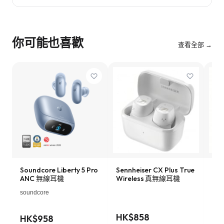
你可能也喜歡
查看全部 →
Soundcore Liberty 5 Pro
Sennheiser CX Plus True
App
ANC 無線耳機
Wireless 真無線耳機
線耳
電
soundcore
HK$858
HK
HK$958