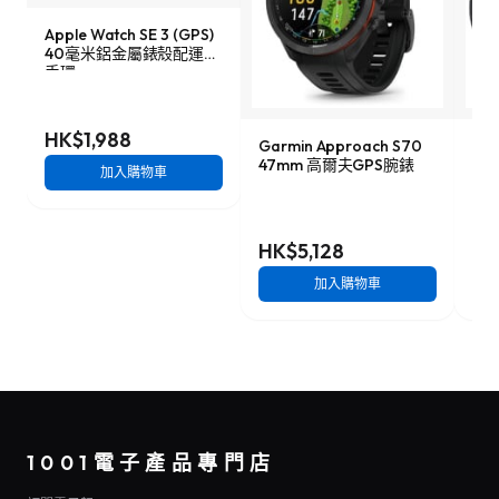
Apple Watch SE 3 (GPS)
40毫米鋁金屬錶殼配運動
手環
HK$1,988
Garmin Approach S70
Ama
47mm 高爾夫GPS腕錶
48
加入購物車
HK$5,128
HK
加入購物車
1001電子產品專門店