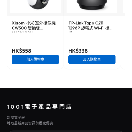
Xiaomi 小米 室外攝像機
TP-Link Tapo C211
TP-
CW500 雙攝版
1296P 旋轉式 Wi-Fi 攝影
太
MJSXJ08HL
機
套
HK$558
HK$338
HK
加入購物車
加入購物車
1001電子產品專門店
訂閱電子報
獲取最新產品資訊與獨家優惠