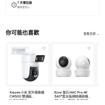
7 天壞包換
購物更安心
你可能也喜歡
查看全部 →
Xiaomi 小米 室外攝像機
Ezviz 螢石 H6C Pro 4K
TP-
CW500 雙攝版
360°雲台版網絡攝錄機
12
MJSXJ08HL
CS-H6c-R105-8H8WF
機