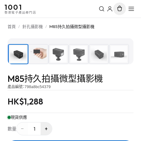
1001
香港電子產品專門店
首頁
/
針孔攝影機
/
M85持久拍攝微型攝影機
1
/
6
M85持久拍攝微型攝影機
產品編號：
798a8bc54379
HK$
1,288
現貨供應
−
+
1
數量