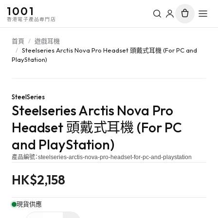
1001
香港電子產品專門店
首頁
/
遊戲耳機
/
Steelseries Arctis Nova Pro Headset 頭戴式耳機 (For PC and
PlayStation)
SteelSeries
Steelseries Arctis Nova Pro
Headset 頭戴式耳機 (For PC
and PlayStation)
產品編號：
steelseries-arctis-nova-pro-headset-for-pc-and-playstation
HK$
2,158
現貨供應