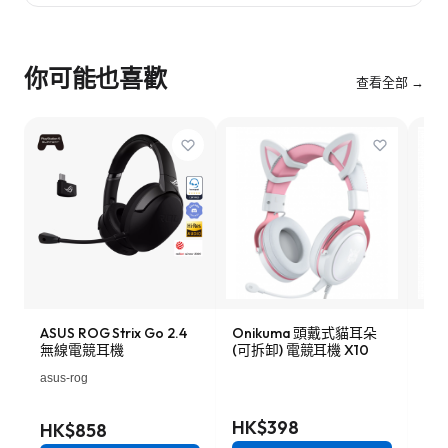
你可能也喜歡
查看全部 →
ASUS ROG Strix Go 2.4
Onikuma 頭戴式貓耳朵
Stee
無線電競耳機
(可拆卸) 電競耳機 X10
Wi
式電
asus-rog
Stee
線/
HK$398
HK$858
HK