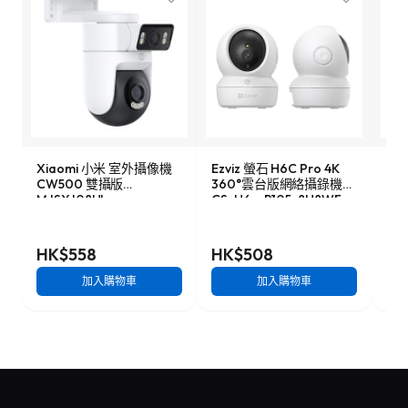
Xiaomi 小米 室外攝像機
Ezviz 螢石 H6C Pro 4K
TP-
CW500 雙攝版
360°雲台版網絡攝錄機
12
MJSXJ08HL
CS-H6c-R105-8H8WF
機
HK$558
HK$508
HK
加入購物車
加入購物車