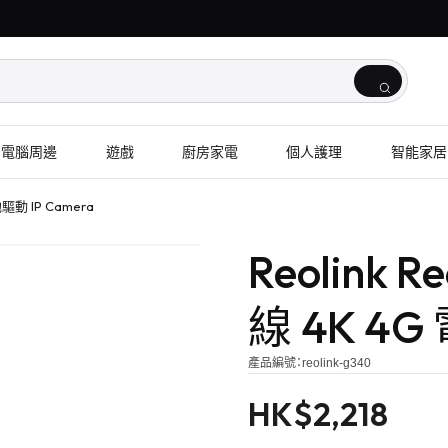
電腦周邊
遊戲
廚房家電
個人護理
智能家居
池驅動 IP Camera
Reolink R
線 4K 4G
產品編號：
reolink-g340
HK$
2,218