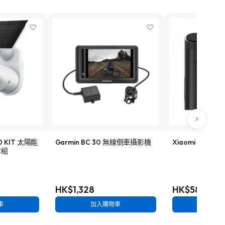
60 KIT 太陽能
Garmin BC 30 無線倒車攝影機
Xiaomi 小米 記
套組
HK$1,328
HK$588
車
加入購物車
加入