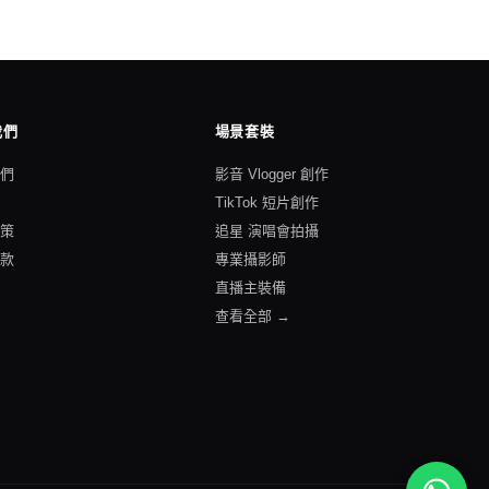
我們
場景套裝
我們
影音 Vlogger 創作
格
TikTok 短片創作
政策
追星 演唱會拍攝
條款
專業攝影師
直播主裝備
查看全部 →