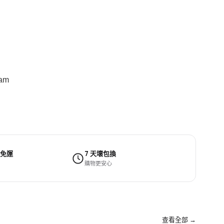
Cam
 免運
7 天壞包換
購物更安心
查看全部 →