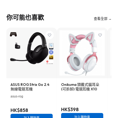
你可能也喜歡
查看全部 →
ASUS ROG Strix Go 2.4
Onikuma 頭戴式貓耳朵
Stee
無線電競耳機
(可拆卸) 電競耳機 X10
Wi
式電
asus-rog
Stee
線/
HK$398
HK$858
HK
加入購物車
加入購物車