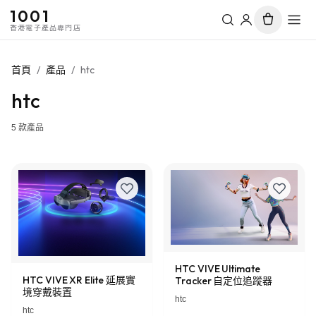
1001
香港電子產品專門店
首頁
/
產品
/
htc
htc
5
款產品
HTC VIVE Ultimate
HTC VIVE XR Elite 延展實
Tracker 自定位追蹤器
境穿戴裝置
htc
htc