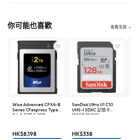
你可能也喜歡
查看全部 →
Wise Advanced CFX4-B
SanDisk Ultra U1 C10
Son
Series CFexpress Type-
UHS-I SDXC 記憶卡
Ser
B 4.0 記憶卡 2TB
128GB [R:120]
記憶
[R:3500 W:3000]
(SDSDUN4-128G)
W:1
(CFX4-B2048M2)
HK$8,198
HK$338
HK