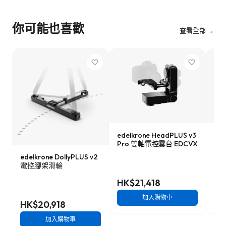
你可能也喜歡
查看全部 →
edelkrone HeadPLUS v3
ede
Pro 雙軸電控雲台 EDCVX
型電
edelkrone DollyPLUS v2
電控腳架滑輪
HK$21,418
HK
加入購物車
HK$20,918
加入購物車