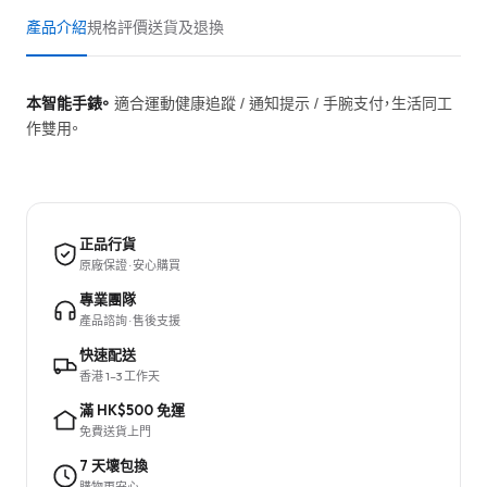
產品介紹
規格
評價
送貨及退換
本智能手錶。
適合運動健康追蹤 / 通知提示 / 手腕支付，生活同工
作雙用。
正品行貨
原廠保證 · 安心購買
專業團隊
產品諮詢 · 售後支援
快速配送
香港 1–3 工作天
滿 HK$500 免運
免費送貨上門
7 天壞包換