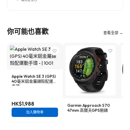
購物更安心
你可能也喜歡
查看全部 →
Apple Watch SE 3 (GPS)
40毫米鋁金屬錶殼配運動
手環
HK$1,988
Garmin Approach S70
Ama
47mm 高爾夫GPS腕錶
48
加入購物車