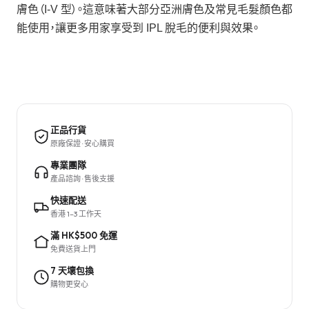
膚色（I-V 型）。這意味著大部分亞洲膚色及常見毛髮顏色都
能使用，讓更多用家享受到 IPL 脫毛的便利與效果。
正品行貨
原廠保證 · 安心購買
專業團隊
產品諮詢 · 售後支援
快速配送
香港 1–3 工作天
滿 HK$500 免運
免費送貨上門
7 天壞包換
購物更安心