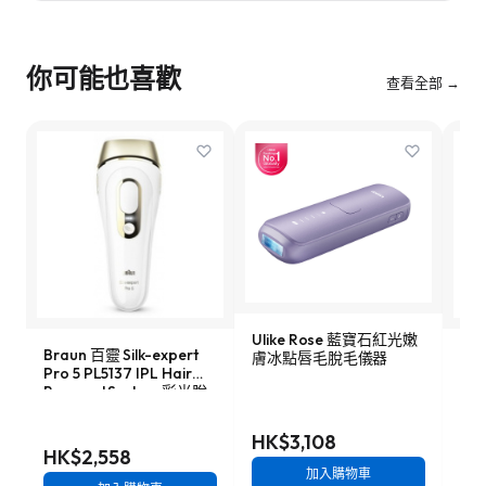
你可能也喜歡
查看全部 →
Ulike Rose 藍寶石紅光嫩
Braun 百靈 Silk-expert
Phi
膚冰點唇毛脫毛儀器
Pro 5 PL5137 IPL Hair
Ad
Removal System 彩光脫
器 B
毛器
HK$3,108
HK$2,558
HK
加入購物車