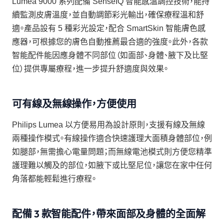
Lumea 9000 系列配備 SenseIQ 智能感溫調控技術，能持
續監測皮膚溫度，並自動調節彩光輸出，確保療程溫和舒
適。產品設有 5 種彩光設定，配合 SmartSkin 智能膚色感
應器，可根據您的膚色自動推薦最合適的強度。此外，各款
智能配件能因應身體不同部位（如面部、身體、腋下及比堅
位）提供專屬療程，進一步提升舒適度與效果。
可有線及無線操作，方便使用
Philips Lumea 以方便易用為設計原則，支援有線及無線
兩種操作模式。有線操作適合快速護理大面積身體部位，例
如腿部，無需擔心電量問題；而無線電池模式則方便您精準
護理難以觸及的部位，如腋下或比堅尼位，讓您在家中任何
角落都能輕鬆進行療程。
配備 3 款智能配件，帶來面部及身體的全面解