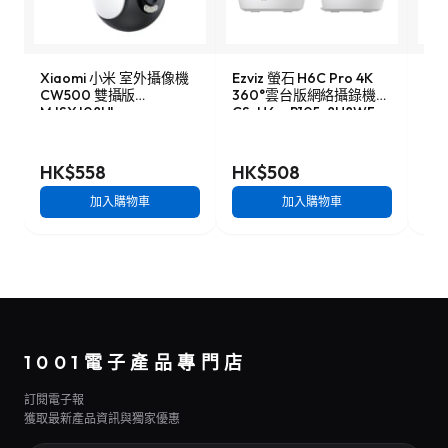
Xiaomi 小米 室外攝像機
Ezviz 螢石 H6C Pro 4K
TP-
CW500 雙攝版
360°雲台版網絡攝錄機
12
MJSXJ08HL
CS-H6c-R105-8H8WF
機
HK$558
HK$508
HK
加入購物車
加入購物車
1001電子產品專門店
訂閱電子報
獲取最新產品資訊與獨家優惠