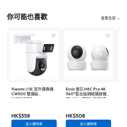
你可能也喜歡
查看全部 →
Xiaomi 小米 室外攝像機
Ezviz 螢石 H6C Pro 4K
TP-
CW500 雙攝版
360°雲台版網絡攝錄機
12
MJSXJ08HL
CS-H6c-R105-8H8WF
機
HK$558
HK$508
HK
加入購物車
加入購物車