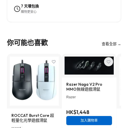
7 天壞包換
購物更安心
你可能也喜歡
查看全部 →
Razer Naga V2 Pro
MMO無線遊戲滑鼠
Razer
HK$1,448
ROCCAT Burst Core 超
Ste
輕量化光學遊戲滑鼠
戲
加入購物車