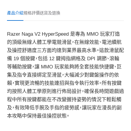
產品介紹
規格
評價
送貨及退換
Razer Naga V2 HyperSpeed 是專為 MMO 玩家打造
的頂級無線人體工學電競滑鼠，在無線效能、電池續航
及操控舒適度三方面均達到業界最高水準。這款滑鼠配
備 19 個按鍵，包括 12 鍵拇指網格及 DPI 調節、滾輪
等輔助按鍵，讓 MMO 玩家能夠將全套技能快捷鍵、巨
集及指令直接綁定至滑鼠，大幅減少對鍵盤操作的依
賴，實現更流暢的技能連招與指令執行效率。所有按鍵
均按照人體工學原則進行佈局設計，確保長時間遊戲過
程中所有按鍵都能在不改變握持姿勢的情況下輕鬆觸
及，有效降低手腕及手指的疲勞感，讓玩家在漫長的副
本攻略中保持最佳操控狀態。