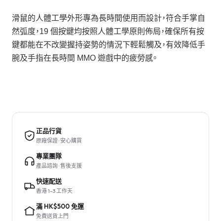
滑鼠的人體工學外形專為長時間使用而設計，符合手掌自
然弧度，19 個按鍵均按照人體工學原則佈局，確保所有按
鍵都能在不改變握持姿勢的情況下輕鬆觸及，有效降低手
腕及手指在長時間 MMO 遊戲中的疲勞感。
正品行貨
原廠保證 · 安心購買
專業團隊
產品諮詢 · 售後支援
快速配送
香港 1–3 工作天
滿 HK$500 免運
免費送貨上門