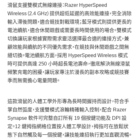
滑鼠支援雙模式無線連接：Razer HyperSpeed
Wireless（2.4 GHz）提供超低延遲的高效能連接，完全消除
輸入滯後問題，適合競技對戰環境；藍牙模式則提供更長的
電池續航，適合休閒遊戲或需要長時間使用的場合。雙模式
切換讓玩家根據實際需求靈活選擇最合適的連接方式，兼
顧效能與續航的不同優先需求，在競技與休閒遊戲之間無
縫切換。電池續航方面，採用 HyperSpeed Wireless 模式
時可提供高達 250 小時超長電池壽命，徹底解決無線滑鼠
頻繁充電的困擾，讓玩家專注於漫長的副本攻略或競技賽
季而無需擔心電量問題。
這款滑鼠的人體工學外形專為長時間握持而設計，符合手
掌自然弧度，支援雙模式滾輪精確輸入控制，配合 Razer
Synapse 軟件可完整自訂所有 19 個按鍵功能及 DPI 設
定。12 鍵拇指網格位置按人體工學設計，拇指可在放鬆狀
態下自然觸及每一個按鍵，讓技能連招執行更加直觀流暢。