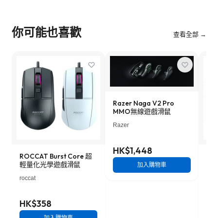
你可能也喜歡
查看全部 →
Razer Naga V2 Pro
MMO無線遊戲滑鼠
Razer
HK$1,448
ROCCAT Burst Core 超
Ste
輕量化光學遊戲滑鼠
戲
加入購物車
roccat
Stee
HK$358
HK
加入購物車