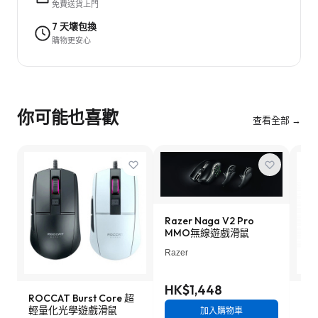
免費送貨上門
7 天壞包換
購物更安心
你可能也喜歡
查看全部 →
Razer Naga V2 Pro
MMO無線遊戲滑鼠
Razer
HK$1,448
ROCCAT Burst Core 超
Ste
輕量化光學遊戲滑鼠
戲
加入購物車