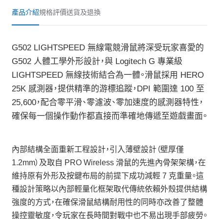
產品介紹
規格
評價
送貨及退換
G502 LIGHTSPEED 無線電競滑鼠將深受玩家喜愛的
G502 人體工學外形設計，與 Logitech G 專業級
LIGHTSPEED 無線技術結合為一體。滑鼠採用 HERO
25K 感測器，提供精準的游標追蹤，DPI 範圍達 100 至
25,600，配合零平滑、零濾波、零加速度的感測器特性，
確保每一個操作動作都直接而準確地傳遞至遊戲畫面。
內部結構全面重新工程設計，引入薄壁設計（壁厚僅
1.2mm）及取自 PRO Wireless 滑鼠的先進內骨架架構，在
維持原有外形及按鍵布局的前提下成功減輕 7 克重量。這
種設計策略以內部輕量化框架取代傳統依賴外殼提供結構
強度的方式，在確保滑鼠結構耐用性的同時亦改善了整體
操控靈敏度，令玩家在長時間對戰中也不易出現手部疲勞。