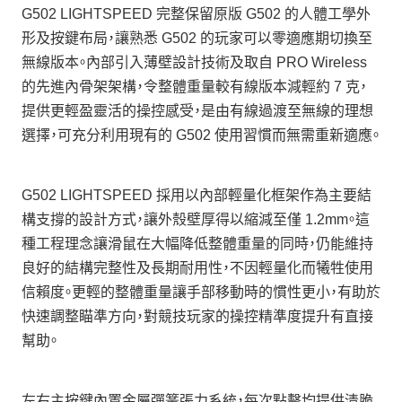
G502 LIGHTSPEED 完整保留原版 G502 的人體工學外
形及按鍵布局，讓熟悉 G502 的玩家可以零適應期切換至
無線版本。內部引入薄壁設計技術及取自 PRO Wireless
的先進內骨架架構，令整體重量較有線版本減輕約 7 克，
提供更輕盈靈活的操控感受，是由有線過渡至無線的理想
選擇，可充分利用現有的 G502 使用習慣而無需重新適應。
G502 LIGHTSPEED 採用以內部輕量化框架作為主要結
構支撐的設計方式，讓外殼壁厚得以縮減至僅 1.2mm。這
種工程理念讓滑鼠在大幅降低整體重量的同時，仍能維持
良好的結構完整性及長期耐用性，不因輕量化而犧牲使用
信賴度。更輕的整體重量讓手部移動時的慣性更小，有助於
快速調整瞄準方向，對競技玩家的操控精準度提升有直接
幫助。
左右主按鍵內置金屬彈簧張力系統，每次點擊均提供清脆