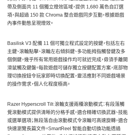
帶及側面共 11 個獨立燈效區域，提供 1,680 萬色自訂選
項，與超過 150 款 Chroma 整合遊戲同步互動，根據遊戲
內事件動態呈現燈效。
Basilisk V3 配備 11 個可獨立程式設定的按鍵，包括左右
主鍵、滾輪點擊、滾輪左右傾斜鍵、多功能拇指觸發鍵及多
個側鍵，幾乎所有常用遊戲操作均可就近完成，毋須手離開
滑鼠觸及鍵盤。每款遊戲可儲存獨立按鍵配置方案，底部物
理切換按鈕令玩家即時切換配置，靈活應對不同遊戲場景
的操作需求，個人化程度極高。
Razer Hyperscroll Tilt 滾輪支援兩種滾動模式：有段落觸
覺滾動模式提供清晰的分格手感，適合精確切換武器、技能
或選單選項；無段落自由滾動模式令滾輪可高速旋轉，適合
快速瀏覽長篇文件。SmartReel 智能自動切換功能透過