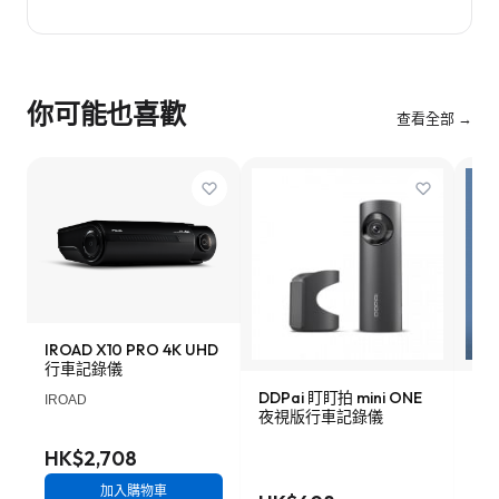
你可能也喜歡
查看全部 →
IROAD X10 PRO 4K UHD
行車記錄儀
DDPai 盯盯拍 mini ONE
Lo
IROAD
夜視版行車記錄儀
車記
HK$2,708
加入購物車